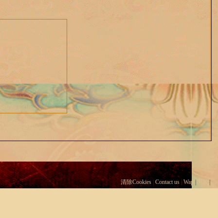
清除Cookies
|
Contact us
|
Wap
|
Top
|