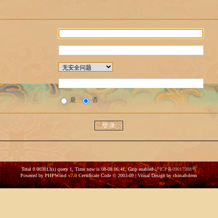
是
否
Total 0.003013(s) query 1, Time now is:08-08 06:41, Gzip enabled
沪ICP备09017388号
Powered by
PHPWind
v7.0
Certificate
Code © 2003-09 | Visual Design by
chinabdren