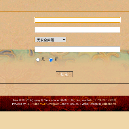
是
否
Total 0.001778(s) query 0, Time now is:08-06 18:05, Gzip enabled
沪ICP备09017388号
Powered by
PHPWind
v7.0
Certificate
Code © 2003-09 | Visual Design by
chinabdren