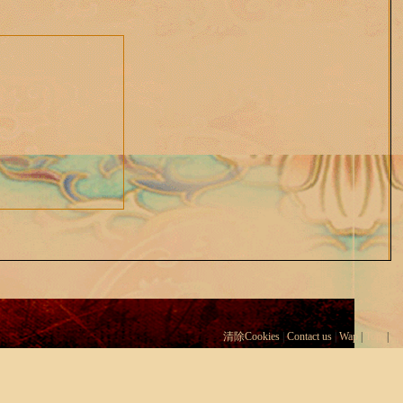
清除Cookies
|
Contact us
|
Wap
|
Top
|