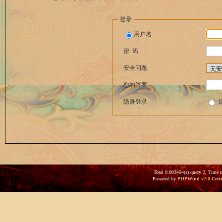
登录
用户名
密 码
安全问题
您的答案
隐身登录
Total 0.003494(s) query 2, Time 
Powered by
PHPWind
v7.0
Certi