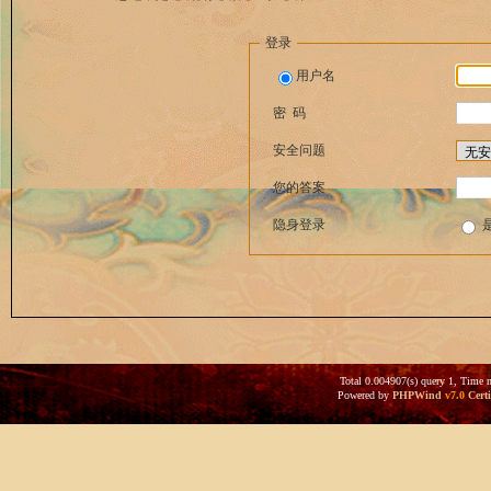
登录
用户名
密 码
安全问题
您的答案
隐身登录
Total 0.004907(s) query 1, Time 
Powered by
PHPWind
v7.0
Certi