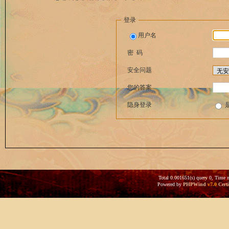
登录
用户名
密 码
安全问题
您的答案
隐身登录
Total 0.001651(s) query 0, Time 
Powered by
PHPWind
v7.0
Certi