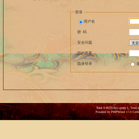
登录
用户名
密 码
安全问题
您的答案
隐身登录
Total 0.002324(s) query 1, Time 
Powered by
PHPWind
v7.0
Certi