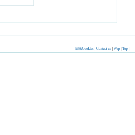
清除Cookies
|
Contact us
|
Wap
|
Top
|