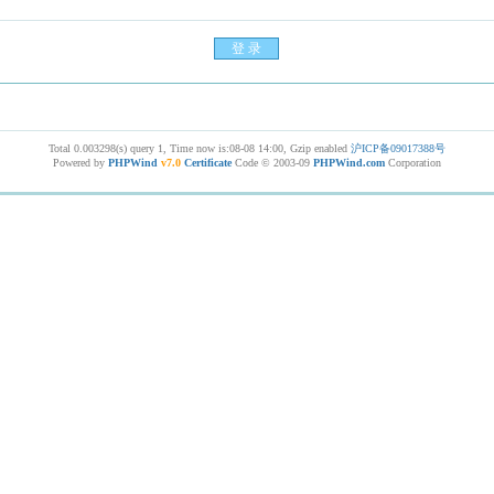
Total 0.003298(s) query 1, Time now is:08-08 14:00, Gzip enabled
沪ICP备09017388号
Powered by
PHPWind
v7.0
Certificate
Code © 2003-09
PHPWind.com
Corporation