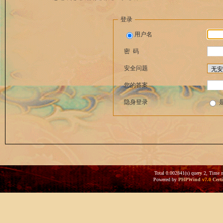
登录
用户名
密 码
安全问题
您的答案
隐身登录
Total 0.002841(s) query 2, Time 
Powered by
PHPWind
v7.0
Certi