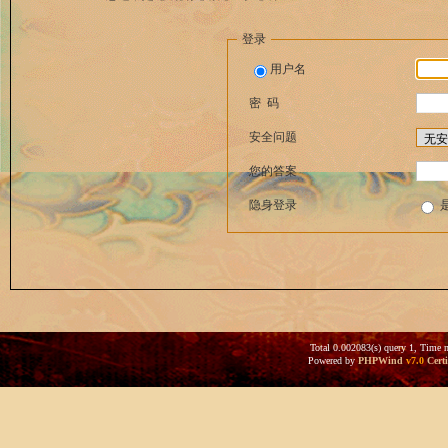
登录
用户名
密 码
安全问题
您的答案
隐身登录
Total 0.002083(s) query 1, Time 
Powered by
PHPWind
v7.0
Certi